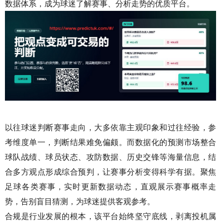
数据体系，成为球迷了解赛事、分析走势的优质平台。
以往球迷判断赛事走向，大多依靠主观印象和过往经验，参
考维度单一，判断结果难免偏颇。而数据化的预测市场整合
球队战绩、球员状态、攻防数据、历史交锋等海量信息，结
合多方观点形成综合预判，让赛事分析变得科学有据。聚焦
足球各类赛事，实时更新数据动态，直观展示赛事概率走
势，告别盲目猜测，为球迷提供客观参考。
合规是行业发展的根本，该平台始终坚守底线，剥离投机属