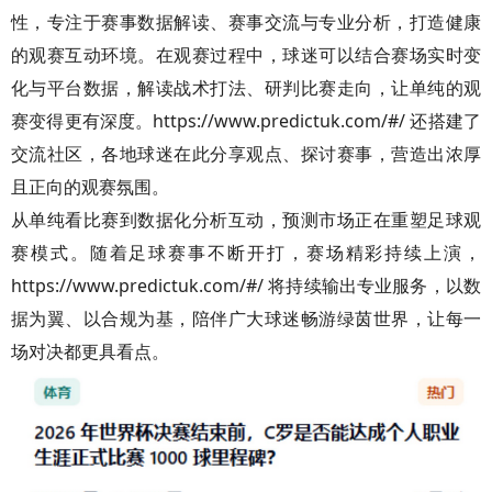
性，专注于赛事数据解读、赛事交流与专业分析，打造健康
的观赛互动环境。在观赛过程中，球迷可以结合赛场实时变
化与平台数据，解读战术打法、研判比赛走向，让单纯的观
赛变得更有深度。https://www.predictuk.com/#/ 还搭建了
交流社区，各地球迷在此分享观点、探讨赛事，营造出浓厚
且正向的观赛氛围。
从单纯看比赛到数据化分析互动，预测市场正在重塑足球观
赛模式。随着足球赛事不断开打，赛场精彩持续上演，
https://www.predictuk.com/#/ 将持续输出专业服务，以数
据为翼、以合规为基，陪伴广大球迷畅游绿茵世界，让每一
场对决都更具看点。