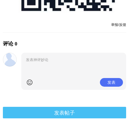
举报/反馈
评论 0
发表
发表帖子