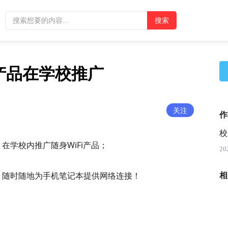
I产品在学校推广
关注
作
校
学校内推广随身WiFi产品；
20
着，随时随地为手机笔记本提供网络连接！
相