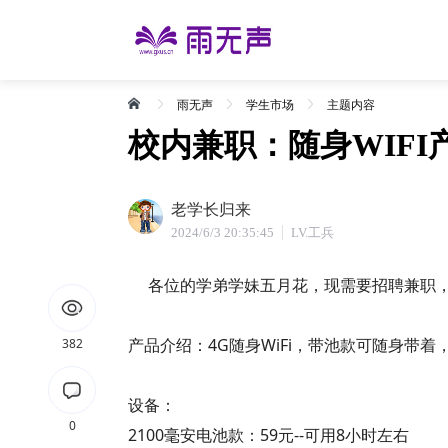
雨无声
学生市场
主题内容
校内兼职：随身WIF
老学长归来
2024/6/3 20:35:45
LV.工兵
各位的学弟学妹五月花，现需要招聘兼职，在
产品介绍：4G随身WiFi，带池款可随身带
382
设备：
0
2100毫安电池款：59元--可用8小时左右