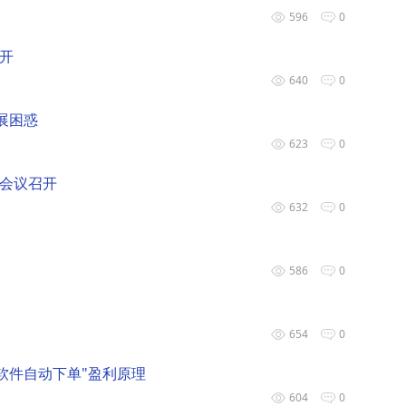
596
0
开
640
0
展困惑
623
0
会议召开
632
0
586
0
654
0
集软件自动下单"盈利原理
604
0