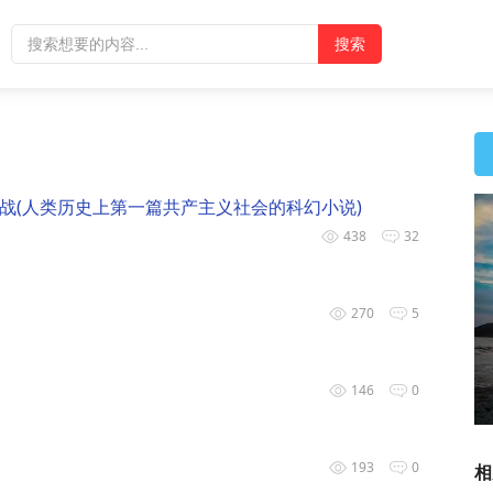
战(人类历史上第一篇共产主义社会的科幻小说)
438
32
270
5
146
0
一个无需解释的故事
193
0
相