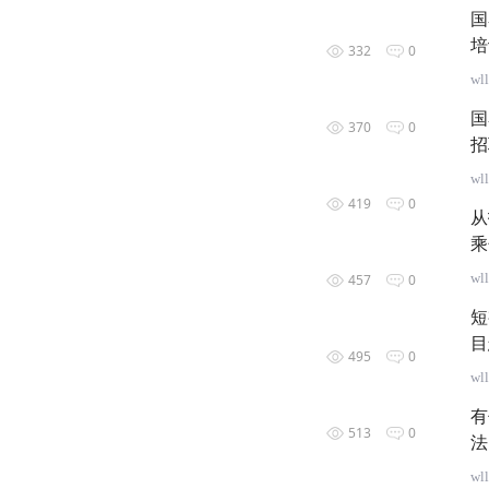
国
培
332
0
wl
国
370
0
招
wl
419
0
从
乘
wl
457
0
短
目
495
0
wl
有
513
0
法
wl